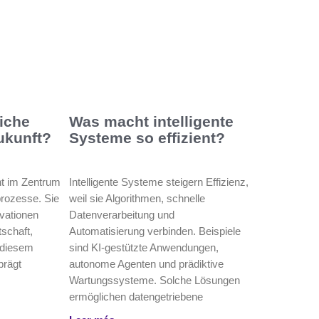
liche
Was macht intelligente
Zukunft?
Systeme so effizient?
eht im Zentrum
Intelligente Systeme steigern Effizienz,
prozesse. Sie
weil sie Algorithmen, schnelle
ovationen
Datenverarbeitung und
tschaft,
Automatisierung verbinden. Beispiele
n diesem
sind KI-gestützte Anwendungen,
prägt
autonome Agenten und prädiktive
Wartungssysteme. Solche Lösungen
ermöglichen datengetriebene