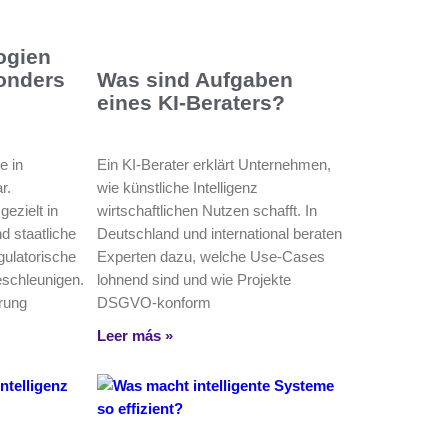
ogien
sonders
Was sind Aufgaben
eines KI-Beraters?
e in
Ein KI-Berater erklärt Unternehmen,
r.
wie künstliche Intelligenz
ezielt in
wirtschaftlichen Nutzen schafft. In
d staatliche
Deutschland und international beraten
ulatorische
Experten dazu, welche Use‑Cases
eschleunigen.
lohnend sind und wie Projekte
erung
DSGVO-konform
Leer más »