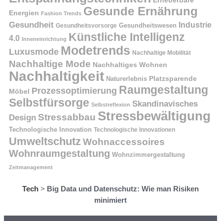
Gesunde Ernährung
Energien
Fashion Trends
Gesundheit
Industrie
Gesundheitswesen
Gesundheitsvorsorge
Künstliche Intelligenz
4.0
Inneneinrichtung
Modetrends
Luxusmode
Nachhaltige Mobilität
Nachhaltige Mode
Nachhaltiges Wohnen
Nachhaltigkeit
Naturerlebnis
Platzsparende
Raumgestaltung
Prozessoptimierung
Möbel
Selbstfürsorge
Skandinavisches
Selbstreflexion
Stressbewältigung
Stressabbau
Design
Technologische Innovation
Technologische Innovationen
Umweltschutz
Wohnaccessoires
Wohnraumgestaltung
Wohnzimmergestaltung
Zeitmanagement
Tech
>
Big Data und Datenschutz: Wie man Risiken
minimiert