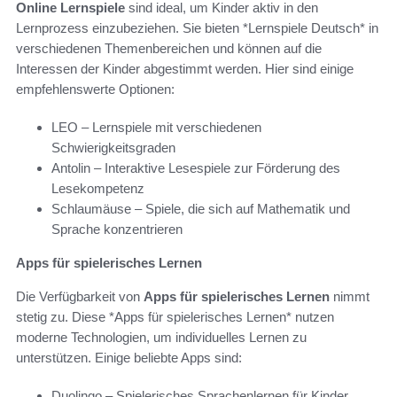
Online Lernspiele
sind ideal, um Kinder aktiv in den
Lernprozess einzubeziehen. Sie bieten *Lernspiele Deutsch* in
verschiedenen Themenbereichen und können auf die
Interessen der Kinder abgestimmt werden. Hier sind einige
empfehlenswerte Optionen:
LEO – Lernspiele mit verschiedenen
Schwierigkeitsgraden
Antolin – Interaktive Lesespiele zur Förderung des
Lesekompetenz
Schlaumäuse – Spiele, die sich auf Mathematik und
Sprache konzentrieren
Apps für spielerisches Lernen
Die Verfügbarkeit von
Apps für spielerisches Lernen
nimmt
stetig zu. Diese *Apps für spielerisches Lernen* nutzen
moderne Technologien, um individuelles Lernen zu
unterstützen. Einige beliebte Apps sind:
Duolingo – Spielerisches Sprachenlernen für Kinder