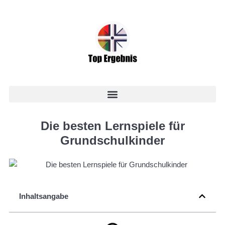
Die besten Lernspiele für
Grundschulkinder
Inhaltsangabe