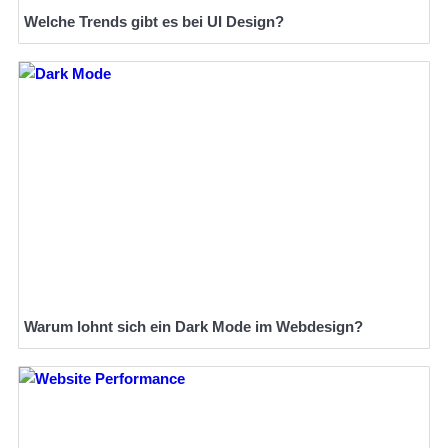
Welche Trends gibt es bei UI Design?
Warum lohnt sich ein Dark Mode im Webdesign?