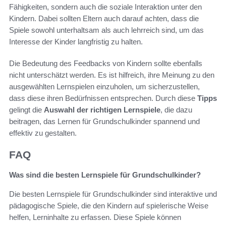
Fähigkeiten, sondern auch die soziale Interaktion unter den
Kindern. Dabei sollten Eltern auch darauf achten, dass die
Spiele sowohl unterhaltsam als auch lehrreich sind, um das
Interesse der Kinder langfristig zu halten.
Die Bedeutung des Feedbacks von Kindern sollte ebenfalls
nicht unterschätzt werden. Es ist hilfreich, ihre Meinung zu den
ausgewählten Lernspielen einzuholen, um sicherzustellen,
dass diese ihren Bedürfnissen entsprechen. Durch diese
Tipps
gelingt die
Auswahl der richtigen Lernspiele
, die dazu
beitragen, das Lernen für Grundschulkinder spannend und
effektiv zu gestalten.
FAQ
Was sind die besten Lernspiele für Grundschulkinder?
Die besten Lernspiele für Grundschulkinder sind interaktive und
pädagogische Spiele, die den Kindern auf spielerische Weise
helfen, Lerninhalte zu erfassen. Diese Spiele können