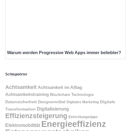
Warum werden Progressive Web Apps immer beliebter?
Schlagwörter
Achtsamkeit
Achtsamkeit im Alltag
Achtsamkeitstraining
Blockchain Technologie
Datensicherheit
Digitale
Designermöbel
Digitales Marketing
Digitalisierung
Transformation
Effizienzsteigerung
Einrichtungstipps
Energieeffizienz
Elektromobilität