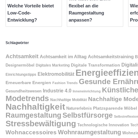
Welche Vorteile bietet
flexibel an die
Wie
Low-Code-
Raumgestaltung
erf
Entwicklung?
anpassen?
Pro
Schlagwörter
Achtsamkeit
Achtsamkeit im Alltag
Achtsamkeitstraining
B
Digital
Digitale Transformation
Designermöbel
Digitales Marketing
Energieeffizie
Elektromobilität
Einrichtungstipps
Gesunde Ernähr
Erneuerbare Energien
Fashion Trends
Künstliche
Industrie 4.0
Gesundheitswesen
Inneneinrichtung
Modetrends
Nachhaltige Mod
Nachhaltige Mobilität
Nachhaltigkeit
Naturerlebnis
Platzsparende Möbel
Raumgestaltung
Selbstfürsorge
Selbstreflexio
Stressbewältigung
Technologische Innovation
Tech
Wohnraumgestaltung
Wohnaccessoires
Wohnzi