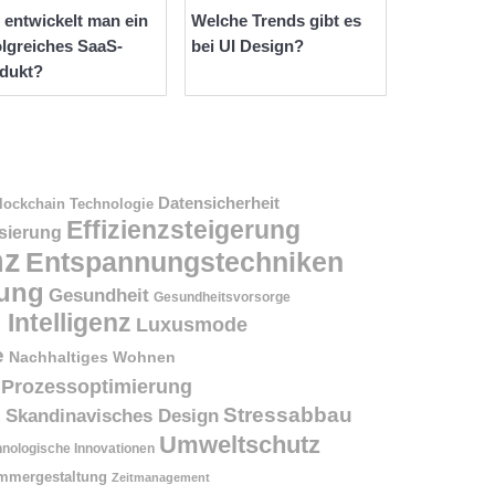
 entwickelt man ein
Welche Trends gibt es
olgreiches SaaS-
bei UI Design?
dukt?
Datensicherheit
lockchain Technologie
Effizienzsteigerung
isierung
nz
Entspannungstechniken
ung
Gesundheit
Gesundheitsvorsorge
 Intelligenz
Luxusmode
e
Nachhaltiges Wohnen
Prozessoptimierung
Stressabbau
Skandinavisches Design
n
Umweltschutz
nologische Innovationen
mmergestaltung
Zeitmanagement