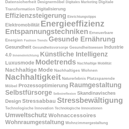
Datensicherheit
Digitale
Designermöbel
Digitales Marketing
Digitalisierung
Transformation
Effizienzsteigerung
Einrichtungstipps
Energieeffizienz
Elektromobilität
Entspannungstechniken
Erneuerbare
Gesunde Ernährung
Energien
Fashion Trends
Gesundheit
Industrie
Gesundheitswesen
Gesundheitsvorsorge
Künstliche Intelligenz
4.0
Inneneinrichtung
Modetrends
Luxusmode
Nachhaltige Mobilität
Nachhaltige Mode
Nachhaltiges Wohnen
Nachhaltigkeit
Naturerlebnis
Platzsparende
Raumgestaltung
Prozessoptimierung
Möbel
Selbstfürsorge
Skandinavisches
Selbstreflexion
Stressbewältigung
Stressabbau
Design
Technologische Innovation
Technologische Innovationen
Umweltschutz
Wohnaccessoires
Wohnraumgestaltung
Wohnzimmergestaltung