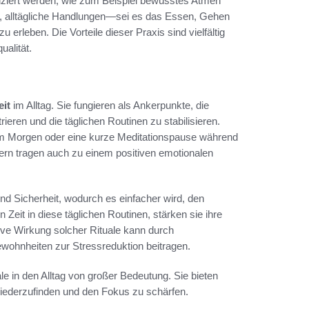
iziert werden, wie zum Beispiel bewusstes Atmen
et, alltägliche Handlungen—sei es das Essen, Gehen
rleben. Die Vorteile dieser Praxis sind vielfältig
ualität.
it
im Alltag. Sie fungieren als Ankerpunkte, die
ren und die täglichen Routinen zu stabilisieren.
 am Morgen oder eine kurze Meditationspause während
ern tragen auch zu einem positiven emotionalen
und Sicherheit, wodurch es einfacher wird, den
it in diese täglichen Routinen, stärken sie ihre
ive Wirkung solcher Rituale kann durch
ewohnheiten zur Stressreduktion beitragen.
ale in den Alltag von großer Bedeutung. Sie bieten
 wiederzufinden und den Fokus zu schärfen.