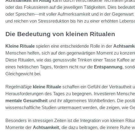
Achtsamkeit im Alltag
kann durch verschiedene Techniken prakt
oder das Fokussieren auf die jeweiligen Tätigkeiten. Dies bedeut
oder Sprechen—mit voller Aufmerksamkeit und in der Gegenwart zu e
und reichen von Stressreduktion bis hin zu einer erhöhten Lebensq
Die Bedeutung von kleinen Ritualen
Kleine Rituale
spielen eine entscheidende Rolle in der
Achtsamke
Menschen helfen, sich auf den gegenwärtigen Moment zu konzentrie
Diese Ritualen, wie das genussvolle Trinken einer Tasse Kaffee
eines hektischen Tages, fördern nicht nur die
Entspannung
, sond
Gleichgewicht bei.
Regelmäßige
kleine Rituale
schaffen ein Gefühl der Vertrautheit 
Herausforderungen des Tages zu begegnen. Investieren Menschen Ze
mentale Gesundheit
und ihr allgemeines Wohlbefinden. Die posit
wissenschaftliche Studien untermauert werden, die zeigen, wie G
Besonders in stressigen Zeiten ist die Integration von kleinen Ritu
Momente der
Achtsamkeit
, die dazu beitragen, die innere Ruhe