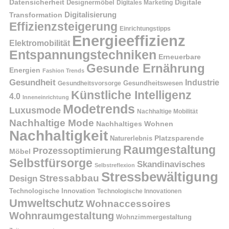
Datensicherheit
Digitale
Designermöbel
Digitales Marketing
Digitalisierung
Transformation
Effizienzsteigerung
Einrichtungstipps
Energieeffizienz
Elektromobilität
Entspannungstechniken
Erneuerbare
Gesunde Ernährung
Energien
Fashion Trends
Gesundheit
Industrie
Gesundheitswesen
Gesundheitsvorsorge
Künstliche Intelligenz
4.0
Inneneinrichtung
Modetrends
Luxusmode
Nachhaltige Mobilität
Nachhaltige Mode
Nachhaltiges Wohnen
Nachhaltigkeit
Naturerlebnis
Platzsparende
Raumgestaltung
Prozessoptimierung
Möbel
Selbstfürsorge
Skandinavisches
Selbstreflexion
Stressbewältigung
Stressabbau
Design
Technologische Innovation
Technologische Innovationen
Umweltschutz
Wohnaccessoires
Wohnraumgestaltung
Wohnzimmergestaltung