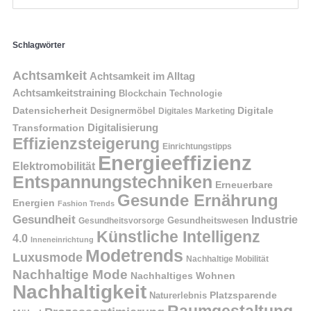
Schlagwörter
Achtsamkeit
Achtsamkeit im Alltag
Achtsamkeitstraining
Blockchain Technologie
Datensicherheit
Digitale
Designermöbel
Digitales Marketing
Digitalisierung
Transformation
Effizienzsteigerung
Einrichtungstipps
Energieeffizienz
Elektromobilität
Entspannungstechniken
Erneuerbare
Gesunde Ernährung
Energien
Fashion Trends
Gesundheit
Industrie
Gesundheitswesen
Gesundheitsvorsorge
Künstliche Intelligenz
4.0
Inneneinrichtung
Modetrends
Luxusmode
Nachhaltige Mobilität
Nachhaltige Mode
Nachhaltiges Wohnen
Nachhaltigkeit
Naturerlebnis
Platzsparende
Raumgestaltung