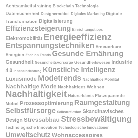
Achtsamkeitstraining
Blockchain Technologie
Datensicherheit
Digitale
Designermöbel
Digitales Marketing
Digitalisierung
Transformation
Effizienzsteigerung
Einrichtungstipps
Energieeffizienz
Elektromobilität
Entspannungstechniken
Erneuerbare
Gesunde Ernährung
Energien
Fashion Trends
Gesundheit
Industrie
Gesundheitswesen
Gesundheitsvorsorge
Künstliche Intelligenz
4.0
Inneneinrichtung
Modetrends
Luxusmode
Nachhaltige Mobilität
Nachhaltige Mode
Nachhaltiges Wohnen
Nachhaltigkeit
Naturerlebnis
Platzsparende
Raumgestaltung
Prozessoptimierung
Möbel
Selbstfürsorge
Skandinavisches
Selbstreflexion
Stressbewältigung
Stressabbau
Design
Technologische Innovation
Technologische Innovationen
Umweltschutz
Wohnaccessoires