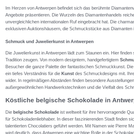
Im Herzen von Antwerpen befindet sich das berühmte Diamantenv
Angebote präsentieren. Die Wurzeln des Diamantenhandels reichen
unvergleichlichen internationalen Ruf eingebracht hat. Die charma
exklusiven Auktionshäusern, die Schmuckstücke aus Diamanten in 
Schmuck und Juwelierkunst in Antwerpen
Die Juwelierkunst in Antwerpen lädt zum Staunen ein. Hier finden s
Tradition zeugen. Von modern designtem, handgefertigtem
Schmu
Besucher die ganze Palette der fantastischen Schmuckkunst. Die 
ein tiefes Verständnis für die
Kunst
des Schmuckdesigns mit. Ihre 
wider. In regelmäßigen Abständen finden besondere Ausstellungen 
außergewöhnlichen Handwerkstechniken und die Vielfalt des Sc
Köstliche belgische Schokolade in Antwe
Die
belgische Schokolade
ist weltweit für ihre hervorragende Qu
für Schokoladenliebhaber. In dieser faszinierenden Stadt finden si
talentierten Chocolatiers geführt werden. Mit Namen wie Pierre Ma
wird deutlich, dass Antwerpen eine wichtige Rolle in der Schokolade