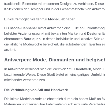
traditionelle Elemente mit modernen Designs zu verbinden. Diese
Kollektionen der Designer und in der Gesamtästhetik von Antwerpe
Einkaufsmöglichkeiten für Mode-Liebhaber
Für
Mode-Liebhaber
bietet Antwerpen eine Fülle an Einkaufsmögli
beliebter Anziehungspunkt mit bekannten Marken und
Designerl
charmanten
Boutiquen
, in denen individuelle und kreative Stück
die jährliche Modewoche bereichert, die aufstrebenden Talenten ei
anzieht.
Antwerpen: Mode, Diamanten und belgisc
In Antwerpen verbindet sich die Welt von
Stil
,
Handwerk
, Mode,
faszinierende Weise. Diese Stadt bietet ein einzigartiges Umfeld, i
miteinander verschmelzen.
Die Verbindung von Stil und Handwerk
Die lokale Modeindustrie zeichnet sich durch ein hohes Maß an
H
Materialien und zeigen ihre Fähigkeiten durch exquisite Verarbeitun