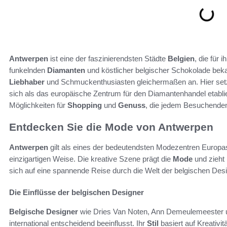
Antwerpen
ist eine der faszinierendsten Städte
Belgien
, die für
funkelnden
Diamanten
und köstlicher belgischer Schokolade beka
Liebhaber
und Schmuckenthusiasten gleichermaßen an. Hier set
sich als das europäische Zentrum für den Diamantenhandel etablier
Möglichkeiten für
Shopping
und
Genuss
, die jedem Besuchenden
Entdecken Sie die Mode von Antwerpen
Antwerpen
gilt als eines der bedeutendsten Modezentren Europas. 
einzigartigen Weise. Die kreative Szene prägt die
Mode
und zieht
sich auf eine spannende Reise durch die Welt der belgischen Desi
Die Einflüsse der belgischen Designer
Belgische Designer
wie Dries Van Noten, Ann Demeulemeester 
international entscheidend beeinflusst. Ihr
Stil
basiert auf Kreativit