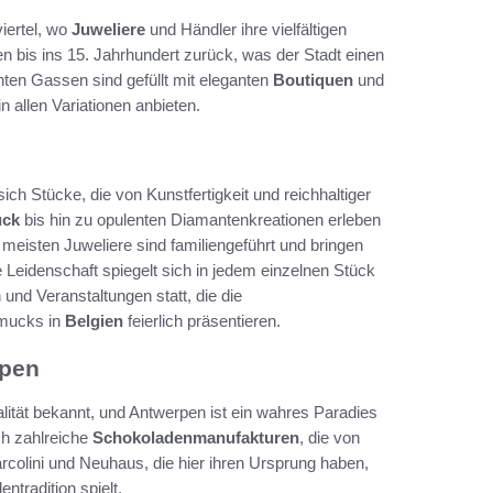
iertel, wo
Juweliere
und Händler ihre vielfältigen
 bis ins 15. Jahrhundert zurück, was der Stadt einen
nten Gassen sind gefüllt mit eleganten
Boutiquen
und
allen Variationen anbieten.
ich Stücke, die von Kunstfertigkeit und reichhaltiger
ck
bis hin zu opulenten Diamantenkreationen erleben
meisten Juweliere sind familiengeführt und bringen
Leidenschaft spiegelt sich in jedem einzelnen Stück
und Veranstaltungen statt, die die
hmucks in
Belgien
feierlich präsentieren.
rpen
alität bekannt, und Antwerpen ist ein wahres Paradies
ch zahlreiche
Schokoladenmanufakturen
, die von
rcolini und Neuhaus, die hier ihren Ursprung haben,
ntradition spielt.