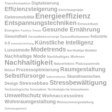
Digitalisierung
Transformation
Effizienzsteigerung
Einrichtungstipps
Energieeffizienz
Elektromobilität
Entspannungstechniken
Erneuerbare
Gesunde Ernährung
Energien
Fashion Trends
Gesundheit
Industrie
Gesundheitswesen
Gesundheitsvorsorge
Künstliche Intelligenz
4.0
Inneneinrichtung
Modetrends
Luxusmode
Nachhaltige Mobilität
Nachhaltige Mode
Nachhaltiges Wohnen
Nachhaltigkeit
Naturerlebnis
Platzsparende
Raumgestaltung
Prozessoptimierung
Möbel
Selbstfürsorge
Skandinavisches
Selbstreflexion
Stressbewältigung
Stressabbau
Design
Technologische Innovation
Technologische Innovationen
Umweltschutz
Wohnaccessoires
Wohnraumgestaltung
Wohnzimmergestaltung
Zeitmanagement