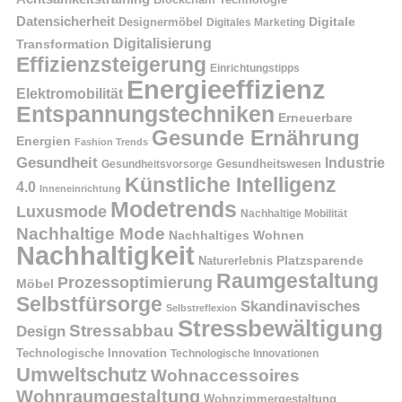
Datensicherheit
Digitale
Designermöbel
Digitales Marketing
Digitalisierung
Transformation
Effizienzsteigerung
Einrichtungstipps
Energieeffizienz
Elektromobilität
Entspannungstechniken
Erneuerbare
Gesunde Ernährung
Energien
Fashion Trends
Gesundheit
Industrie
Gesundheitswesen
Gesundheitsvorsorge
Künstliche Intelligenz
4.0
Inneneinrichtung
Modetrends
Luxusmode
Nachhaltige Mobilität
Nachhaltige Mode
Nachhaltiges Wohnen
Nachhaltigkeit
Naturerlebnis
Platzsparende
Raumgestaltung
Prozessoptimierung
Möbel
Selbstfürsorge
Skandinavisches
Selbstreflexion
Stressbewältigung
Stressabbau
Design
Technologische Innovation
Technologische Innovationen
Umweltschutz
Wohnaccessoires
Wohnraumgestaltung
Wohnzimmergestaltung