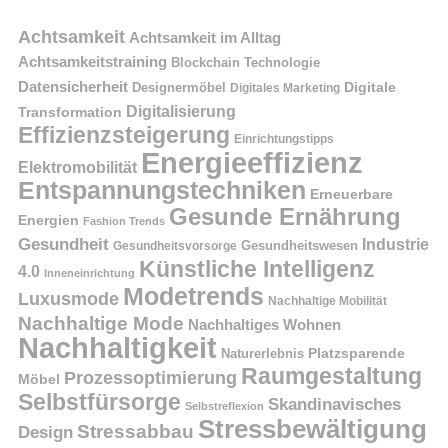
Achtsamkeit
Achtsamkeit im Alltag
Achtsamkeitstraining
Blockchain Technologie
Datensicherheit
Digitale
Designermöbel
Digitales Marketing
Digitalisierung
Transformation
Effizienzsteigerung
Einrichtungstipps
Energieeffizienz
Elektromobilität
Entspannungstechniken
Erneuerbare
Gesunde Ernährung
Energien
Fashion Trends
Gesundheit
Industrie
Gesundheitswesen
Gesundheitsvorsorge
Künstliche Intelligenz
4.0
Inneneinrichtung
Modetrends
Luxusmode
Nachhaltige Mobilität
Nachhaltige Mode
Nachhaltiges Wohnen
Nachhaltigkeit
Platzsparende
Naturerlebnis
Raumgestaltung
Prozessoptimierung
Möbel
Selbstfürsorge
Skandinavisches
Selbstreflexion
Stressbewältigung
Stressabbau
Design