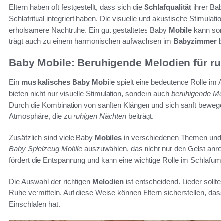
Eltern haben oft festgestellt, dass sich die
Schlafqualität
ihrer Ba
Schlafritual integriert haben. Die visuelle und akustische Stimulati
erholsamere Nachtruhe. Ein gut gestaltetes Baby
Mobile
kann somi
trägt auch zu einem harmonischen aufwachsen im
Babyzimmer
b
Baby Mobile: Beruhigende Melodien für r
Ein
musikalisches Baby Mobile
spielt eine bedeutende Rolle im 
bieten nicht nur visuelle Stimulation, sondern auch
beruhigende Me
Durch die Kombination von sanften Klängen und sich sanft beweg
Atmosphäre, die zu
ruhigen Nächten
beiträgt.
Zusätzlich sind viele Baby
Mobiles
in verschiedenen Themen un
Baby Spielzeug Mobile
auszuwählen, das nicht nur den Geist anre
fördert die Entspannung und kann eine wichtige Rolle im Schlafumf
Die Auswahl der richtigen
Melodien
ist entscheidend. Lieder sollt
Ruhe vermitteln. Auf diese Weise können Eltern sicherstellen, da
Einschlafen hat.