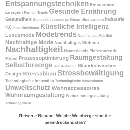
Entspannungstechniken
Erneuerbare
Gesunde Ernährung
Energien
Fashion Trends
Gesundheit
Industrie
Gesundheitswesen
Gesundheitsvorsorge
Künstliche Intelligenz
4.0
Inneneinrichtung
Modetrends
Luxusmode
Nachhaltige Mobilität
Nachhaltige Mode
Nachhaltiges Wohnen
Nachhaltigkeit
Platzsparende
Naturerlebnis
Raumgestaltung
Prozessoptimierung
Möbel
Selbstfürsorge
Skandinavisches
Selbstreflexion
Stressbewältigung
Stressabbau
Design
Technologische Innovation
Technologische Innovationen
Umweltschutz
Wohnaccessoires
Wohnraumgestaltung
Wohnzimmergestaltung
Zeitmanagement
Reisen
>
Beaune: Welche Weinberge sind die
beeindruckendsten?