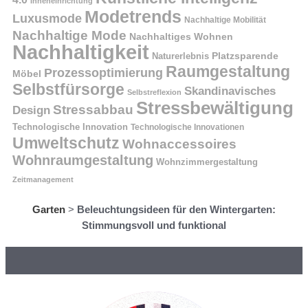
Inneneinrichtung
Modetrends
Luxusmode
Nachhaltige Mobilität
Nachhaltige Mode
Nachhaltiges Wohnen
Nachhaltigkeit
Naturerlebnis
Platzsparende
Raumgestaltung
Prozessoptimierung
Möbel
Selbstfürsorge
Skandinavisches
Selbstreflexion
Stressbewältigung
Stressabbau
Design
Technologische Innovation
Technologische Innovationen
Umweltschutz
Wohnaccessoires
Wohnraumgestaltung
Wohnzimmergestaltung
Zeitmanagement
Garten
>
Beleuchtungsideen für den Wintergarten:
Stimmungsvoll und funktional