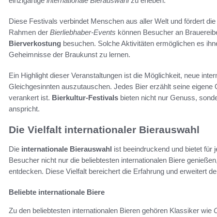
einzigartige
internationale Bierauswahl
zu erleben.
Diese Festivals verbindet Menschen aus aller Welt und fördert di
Rahmen der
Bierliebhaber-Events
können Besucher an Brauereibe
Bierverkostung
besuchen. Solche Aktivitäten ermöglichen es ihne
Geheimnisse der Braukunst zu lernen.
Ein Highlight dieser Veranstaltungen ist die Möglichkeit, neue inte
Gleichgesinnten auszutauschen. Jedes Bier erzählt seine eigene G
verankert ist.
Bierkultur-Festivals
bieten nicht nur Genuss, sonder
anspricht.
Die Vielfalt internationaler Bierauswahl
Die
internationale Bierauswahl
ist beeindruckend und bietet für
Besucher nicht nur die beliebtesten internationalen Biere genieße
entdecken. Diese Vielfalt bereichert die Erfahrung und erweitert de
Beliebte internationale Biere
Zu den beliebtesten internationalen Bieren gehören Klassiker wie