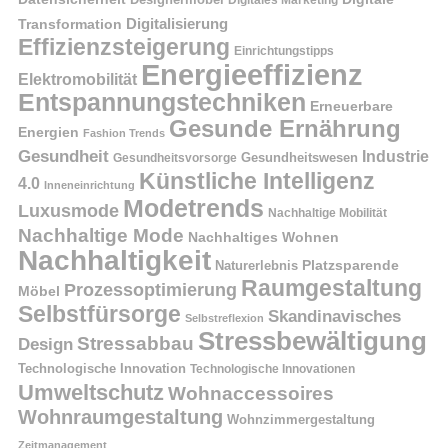
Digitales Marketing
Digitalisierung
Transformation
Effizienzsteigerung
Einrichtungstipps
Energieeffizienz
Elektromobilität
Entspannungstechniken
Erneuerbare
Gesunde Ernährung
Energien
Fashion Trends
Gesundheit
Industrie
Gesundheitswesen
Gesundheitsvorsorge
Künstliche Intelligenz
4.0
Inneneinrichtung
Modetrends
Luxusmode
Nachhaltige Mobilität
Nachhaltige Mode
Nachhaltiges Wohnen
Nachhaltigkeit
Naturerlebnis
Platzsparende
Raumgestaltung
Prozessoptimierung
Möbel
Selbstfürsorge
Skandinavisches
Selbstreflexion
Stressbewältigung
Stressabbau
Design
Technologische Innovation
Technologische Innovationen
Umweltschutz
Wohnaccessoires
Wohnraumgestaltung
Wohnzimmergestaltung
Zeitmanagement