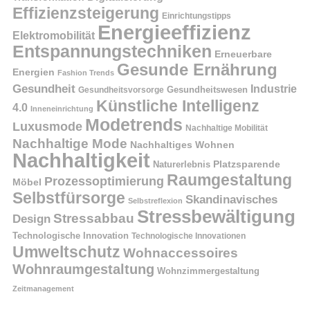
Effizienzsteigerung
Einrichtungstipps
Energieeffizienz
Elektromobilität
Entspannungstechniken
Erneuerbare
Gesunde Ernährung
Energien
Fashion Trends
Gesundheit
Industrie
Gesundheitswesen
Gesundheitsvorsorge
Künstliche Intelligenz
4.0
Inneneinrichtung
Modetrends
Luxusmode
Nachhaltige Mobilität
Nachhaltige Mode
Nachhaltiges Wohnen
Nachhaltigkeit
Naturerlebnis
Platzsparende
Raumgestaltung
Prozessoptimierung
Möbel
Selbstfürsorge
Skandinavisches
Selbstreflexion
Stressbewältigung
Stressabbau
Design
Technologische Innovation
Technologische Innovationen
Umweltschutz
Wohnaccessoires
Wohnraumgestaltung
Wohnzimmergestaltung
Zeitmanagement