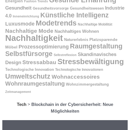
Gesunde Ernährung
Energien
Fashion Trends
Gesundheit
Industrie
Gesundheitswesen
Gesundheitsvorsorge
Künstliche Intelligenz
4.0
Inneneinrichtung
Modetrends
Luxusmode
Nachhaltige Mobilität
Nachhaltige Mode
Nachhaltiges Wohnen
Nachhaltigkeit
Platzsparende
Naturerlebnis
Raumgestaltung
Prozessoptimierung
Möbel
Selbstfürsorge
Skandinavisches
Selbstreflexion
Stressbewältigung
Stressabbau
Design
Technologische Innovation
Technologische Innovationen
Umweltschutz
Wohnaccessoires
Wohnraumgestaltung
Wohnzimmergestaltung
Zeitmanagement
Tech
>
Blockchain in der Cybersicherheit: Neue
Möglichkeiten