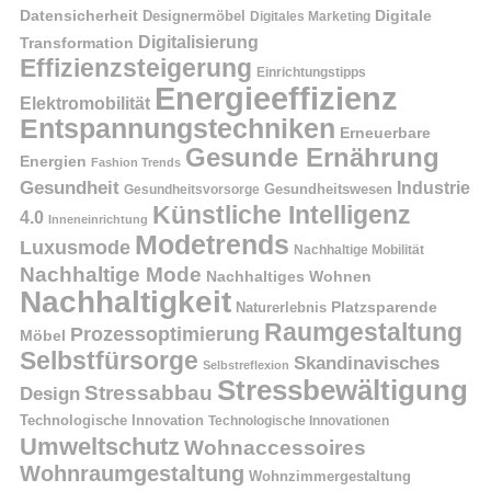
Datensicherheit
Digitale
Designermöbel
Digitales Marketing
Digitalisierung
Transformation
Effizienzsteigerung
Einrichtungstipps
Energieeffizienz
Elektromobilität
Entspannungstechniken
Erneuerbare
Gesunde Ernährung
Energien
Fashion Trends
Gesundheit
Industrie
Gesundheitswesen
Gesundheitsvorsorge
Künstliche Intelligenz
4.0
Inneneinrichtung
Modetrends
Luxusmode
Nachhaltige Mobilität
Nachhaltige Mode
Nachhaltiges Wohnen
Nachhaltigkeit
Naturerlebnis
Platzsparende
Raumgestaltung
Prozessoptimierung
Möbel
Selbstfürsorge
Skandinavisches
Selbstreflexion
Stressbewältigung
Stressabbau
Design
Technologische Innovation
Technologische Innovationen
Umweltschutz
Wohnaccessoires
Wohnraumgestaltung
Wohnzimmergestaltung