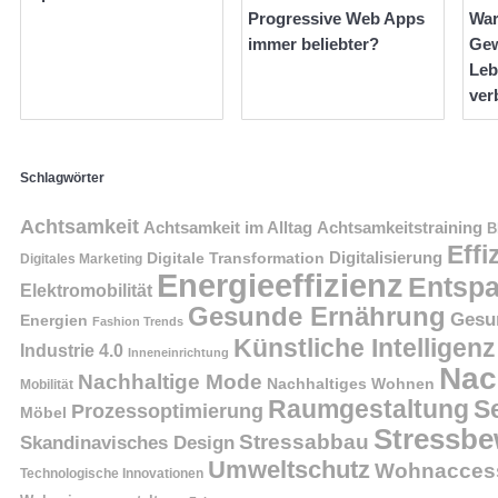
Progressive Web Apps
Wa
immer beliebter?
Gew
Leb
ver
Schlagwörter
Achtsamkeit
Achtsamkeit im Alltag
Achtsamkeitstraining
B
Effi
Digitalisierung
Digitale Transformation
Digitales Marketing
Energieeffizienz
Entsp
Elektromobilität
Gesunde Ernährung
Gesu
Energien
Fashion Trends
Künstliche Intelligenz
Industrie 4.0
Inneneinrichtung
Nac
Nachhaltige Mode
Nachhaltiges Wohnen
Mobilität
Raumgestaltung
S
Prozessoptimierung
Möbel
Stressbe
Stressabbau
Skandinavisches Design
Umweltschutz
Wohnaccess
Technologische Innovationen