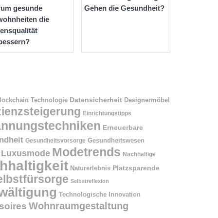
rum gesunde
Gehen die Gesundheit?
ohnheiten die
ensqualität
bessern?
Datensicherheit
Designermöbel
lockchain Technologie
zienzsteigerung
Einrichtungstipps
annungstechniken
Erneuerbare
ndheit
Gesundheitswesen
Gesundheitsvorsorge
Modetrends
Luxusmode
Nachhaltige
hhaltigkeit
Naturerlebnis
Platzsparende
elbstfürsorge
Selbstreflexion
wältigung
Technologische Innovation
Wohnraumgestaltung
oires