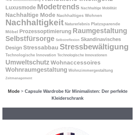
Modetrends
Luxusmode
Nachhaltige Mobilität
Nachhaltige Mode
Nachhaltiges Wohnen
Nachhaltigkeit
Naturerlebnis
Platzsparende
Raumgestaltung
Prozessoptimierung
Möbel
Selbstfürsorge
Skandinavisches
Selbstreflexion
Stressbewältigung
Stressabbau
Design
Technologische Innovation
Technologische Innovationen
Umweltschutz
Wohnaccessoires
Wohnraumgestaltung
Wohnzimmergestaltung
Zeitmanagement
Mode
>
Capsule Wardrobe für Minimalisten: Der perfekte
Kleiderschrank