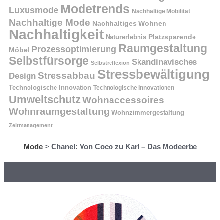
Modetrends
Luxusmode
Nachhaltige Mobilität
Nachhaltige Mode
Nachhaltiges Wohnen
Nachhaltigkeit
Naturerlebnis
Platzsparende
Raumgestaltung
Prozessoptimierung
Möbel
Selbstfürsorge
Skandinavisches
Selbstreflexion
Stressbewältigung
Stressabbau
Design
Technologische Innovation
Technologische Innovationen
Umweltschutz
Wohnaccessoires
Wohnraumgestaltung
Wohnzimmergestaltung
Zeitmanagement
Mode
>
Chanel: Von Coco zu Karl – Das Modeerbe