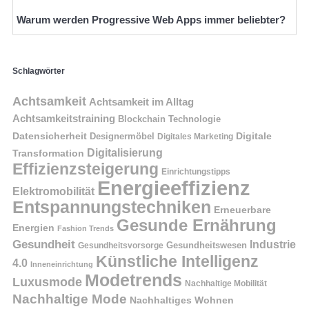
Warum werden Progressive Web Apps immer beliebter?
Schlagwörter
Achtsamkeit
Achtsamkeit im Alltag
Achtsamkeitstraining
Blockchain Technologie
Datensicherheit
Digitale
Designermöbel
Digitales Marketing
Digitalisierung
Transformation
Effizienzsteigerung
Einrichtungstipps
Energieeffizienz
Elektromobilität
Entspannungstechniken
Erneuerbare
Gesunde Ernährung
Energien
Fashion Trends
Gesundheit
Industrie
Gesundheitswesen
Gesundheitsvorsorge
Künstliche Intelligenz
4.0
Inneneinrichtung
Modetrends
Luxusmode
Nachhaltige Mobilität
Nachhaltige Mode
Nachhaltiges Wohnen