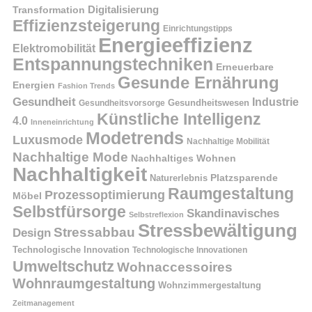
Digitalisierung
Transformation
Effizienzsteigerung
Einrichtungstipps
Energieeffizienz
Elektromobilität
Entspannungstechniken
Erneuerbare
Gesunde Ernährung
Energien
Fashion Trends
Gesundheit
Industrie
Gesundheitswesen
Gesundheitsvorsorge
Künstliche Intelligenz
4.0
Inneneinrichtung
Modetrends
Luxusmode
Nachhaltige Mobilität
Nachhaltige Mode
Nachhaltiges Wohnen
Nachhaltigkeit
Naturerlebnis
Platzsparende
Raumgestaltung
Prozessoptimierung
Möbel
Selbstfürsorge
Skandinavisches
Selbstreflexion
Stressbewältigung
Stressabbau
Design
Technologische Innovation
Technologische Innovationen
Umweltschutz
Wohnaccessoires
Wohnraumgestaltung
Wohnzimmergestaltung
Zeitmanagement