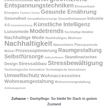
Entspannungstechniken
Erneuerbare
Gesunde Ernährung
Energien
Fashion Trends
Gesundheit
Industrie
Gesundheitswesen
Gesundheitsvorsorge
Künstliche Intelligenz
4.0
Inneneinrichtung
Modetrends
Luxusmode
Nachhaltige Mobilität
Nachhaltige Mode
Nachhaltiges Wohnen
Nachhaltigkeit
Naturerlebnis
Platzsparende
Raumgestaltung
Prozessoptimierung
Möbel
Selbstfürsorge
Skandinavisches
Selbstreflexion
Stressbewältigung
Stressabbau
Design
Technologische Innovation
Technologische Innovationen
Umweltschutz
Wohnaccessoires
Wohnraumgestaltung
Wohnzimmergestaltung
Zeitmanagement
Zuhause
>
Dachpflege: So bleibt Ihr Dach in gutem
Zustand