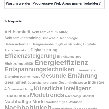
Warum werden Progressive Web Apps immer beliebter?
Schlagwörter
Achtsamkeit
Achtsamkeit im Alltag
Achtsamkeitstraining
Blockchain Technologie
Datensicherheit
Digitale
Designermöbel
Digitales Marketing
Digitalisierung
Transformation
Effizienzsteigerung
Einrichtungstipps
Energieeffizienz
Elektromobilität
Entspannungstechniken
Erneuerbare
Gesunde Ernährung
Energien
Fashion Trends
Gesundheit
Industrie
Gesundheitswesen
Gesundheitsvorsorge
Künstliche Intelligenz
4.0
Inneneinrichtung
Modetrends
Luxusmode
Nachhaltige Mobilität
Nachhaltige Mode
Nachhaltiges Wohnen
Nachhaltigkeit
Naturerlebnis
Platzsparende