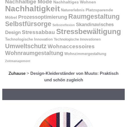
Nachhaltige Mode
Nachhaltiges Wohnen
Nachhaltigkeit
Naturerlebnis
Platzsparende
Raumgestaltung
Prozessoptimierung
Möbel
Selbstfürsorge
Skandinavisches
Selbstreflexion
Stressbewältigung
Stressabbau
Design
Technologische Innovation
Technologische Innovationen
Umweltschutz
Wohnaccessoires
Wohnraumgestaltung
Wohnzimmergestaltung
Zeitmanagement
Zuhause
>
Design-Kleiderständer von Muuto: Praktisch
und schön zugleich