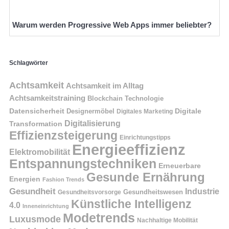
Warum werden Progressive Web Apps immer beliebter?
Schlagwörter
Achtsamkeit
Achtsamkeit im Alltag
Achtsamkeitstraining
Blockchain Technologie
Datensicherheit
Digitale
Designermöbel
Digitales Marketing
Digitalisierung
Transformation
Effizienzsteigerung
Einrichtungstipps
Energieeffizienz
Elektromobilität
Entspannungstechniken
Erneuerbare
Gesunde Ernährung
Energien
Fashion Trends
Gesundheit
Industrie
Gesundheitswesen
Gesundheitsvorsorge
Künstliche Intelligenz
4.0
Inneneinrichtung
Modetrends
Luxusmode
Nachhaltige Mobilität