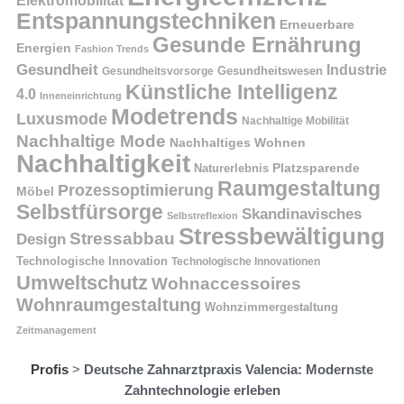
Elektromobilität
Entspannungstechniken
Erneuerbare
Gesunde Ernährung
Energien
Fashion Trends
Gesundheit
Industrie
Gesundheitswesen
Gesundheitsvorsorge
Künstliche Intelligenz
4.0
Inneneinrichtung
Modetrends
Luxusmode
Nachhaltige Mobilität
Nachhaltige Mode
Nachhaltiges Wohnen
Nachhaltigkeit
Naturerlebnis
Platzsparende
Raumgestaltung
Prozessoptimierung
Möbel
Selbstfürsorge
Skandinavisches
Selbstreflexion
Stressbewältigung
Stressabbau
Design
Technologische Innovation
Technologische Innovationen
Umweltschutz
Wohnaccessoires
Wohnraumgestaltung
Wohnzimmergestaltung
Zeitmanagement
Profis
>
Deutsche Zahnarztpraxis Valencia: Modernste
Zahntechnologie erleben