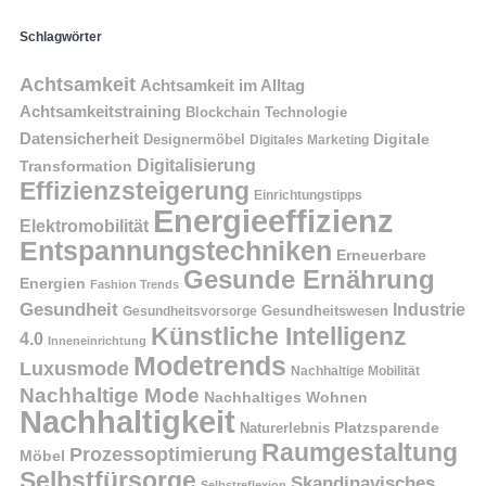
Schlagwörter
Achtsamkeit
Achtsamkeit im Alltag
Achtsamkeitstraining
Blockchain Technologie
Datensicherheit
Digitale
Designermöbel
Digitales Marketing
Digitalisierung
Transformation
Effizienzsteigerung
Einrichtungstipps
Energieeffizienz
Elektromobilität
Entspannungstechniken
Erneuerbare
Gesunde Ernährung
Energien
Fashion Trends
Gesundheit
Industrie
Gesundheitswesen
Gesundheitsvorsorge
Künstliche Intelligenz
4.0
Inneneinrichtung
Modetrends
Luxusmode
Nachhaltige Mobilität
Nachhaltige Mode
Nachhaltiges Wohnen
Nachhaltigkeit
Naturerlebnis
Platzsparende
Raumgestaltung
Prozessoptimierung
Möbel
Selbstfürsorge
Skandinavisches
Selbstreflexion