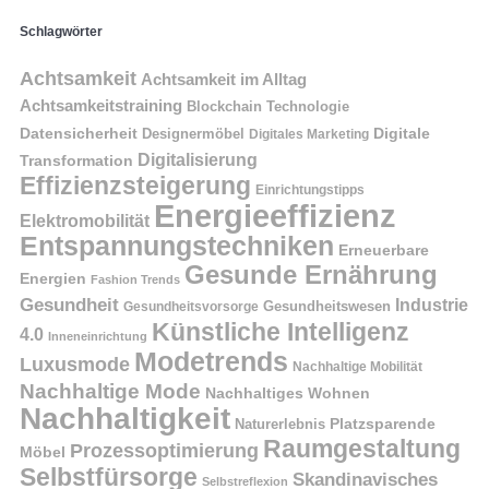
Schlagwörter
Achtsamkeit
Achtsamkeit im Alltag
Achtsamkeitstraining
Blockchain Technologie
Datensicherheit
Digitale
Designermöbel
Digitales Marketing
Digitalisierung
Transformation
Effizienzsteigerung
Einrichtungstipps
Energieeffizienz
Elektromobilität
Entspannungstechniken
Erneuerbare
Gesunde Ernährung
Energien
Fashion Trends
Gesundheit
Industrie
Gesundheitswesen
Gesundheitsvorsorge
Künstliche Intelligenz
4.0
Inneneinrichtung
Modetrends
Luxusmode
Nachhaltige Mobilität
Nachhaltige Mode
Nachhaltiges Wohnen
Nachhaltigkeit
Naturerlebnis
Platzsparende
Raumgestaltung
Prozessoptimierung
Möbel
Selbstfürsorge
Skandinavisches
Selbstreflexion