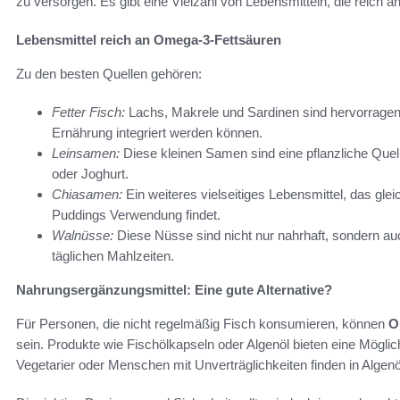
zu versorgen. Es gibt eine Vielzahl von Lebensmitteln, die reich a
Lebensmittel reich an Omega-3-Fettsäuren
Zu den besten Quellen gehören:
Fetter Fisch:
Lachs, Makrele und Sardinen sind hervorrage
Ernährung integriert werden können.
Leinsamen:
Diese kleinen Samen sind eine pflanzliche Que
oder Joghurt.
Chiasamen:
Ein weiteres vielseitiges Lebensmittel, das glei
Puddings Verwendung findet.
Walnüsse:
Diese Nüsse sind nicht nur nahrhaft, sondern a
täglichen Mahlzeiten.
Nahrungsergänzungsmittel: Eine gute Alternative?
Für Personen, die nicht regelmäßig Fisch konsumieren, können
O
sein. Produkte wie Fischölkapseln oder Algenöl bieten eine Mögli
Vegetarier oder Menschen mit Unverträglichkeiten finden in Algenöl