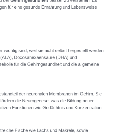
d der
Gehirngesundheit
besser zu verstehen. Es
ngen für eine gesunde Ernährung und Lebensweise
wichtig sind, weil sie nicht selbst hergestellt werden
re (ALA), Docosahexaensäure (DHA) und
lrolle für die Gehirngesundheit und die allgemeine
estandteil der neuronalen Membranen im Gehirn. Sie
d fördern die Neurogenese, was die Bildung neuer
nitiven Funktionen wie Gedächtnis und Konzentration.
ttreiche Fische wie Lachs und Makrele, sowie