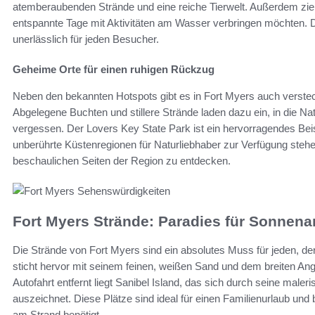
atemberaubenden Strände und eine reiche Tierwelt. Außerdem zie
entspannte Tage mit Aktivitäten am Wasser verbringen möchten.
unerlässlich für jeden Besucher.
Geheime Orte für einen ruhigen Rückzug
Neben den bekannten Hotspots gibt es in Fort Myers auch verstec
Abgelegene Buchten und stillere Strände laden dazu ein, in die Na
vergessen. Der Lovers Key State Park ist ein hervorragendes B
unberührte Küstenregionen für Naturliebhaber zur Verfügung steh
beschaulichen Seiten der Region zu entdecken.
Fort Myers Strände: Paradies für Sonnena
Die Strände von Fort Myers sind ein absolutes Muss für jeden, de
sticht hervor mit seinem feinen, weißen Sand und dem breiten Ang
Autofahrt entfernt liegt Sanibel Island, das sich durch seine mal
auszeichnet. Diese Plätze sind ideal für einen Familienurlaub und
am Strand benötigt.