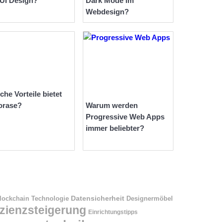
 UI Design?
Dark Mode im
Webdesign?
che Vorteile bietet
orase?
Warum werden
Progressive Web Apps
immer beliebter?
Datensicherheit
Designermöbel
lockchain Technologie
izienzsteigerung
Einrichtungstipps