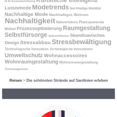
4.0
Inneneinrichtung
Modetrends
Luxusmode
Nachhaltige Mobilität
Nachhaltige Mode
Nachhaltiges Wohnen
Nachhaltigkeit
Naturerlebnis
Platzsparende
Raumgestaltung
Prozessoptimierung
Möbel
Selbstfürsorge
Skandinavisches
Selbstreflexion
Stressbewältigung
Stressabbau
Design
Technologische Innovation
Technologische Innovationen
Umweltschutz
Wohnaccessoires
Wohnraumgestaltung
Wohnzimmergestaltung
Zeitmanagement
Reisen
>
Die schönsten Strände auf Sardinien erleben