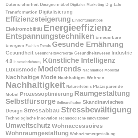
Datensicherheit
Digitale
Designermöbel
Digitales Marketing
Digitalisierung
Transformation
Effizienzsteigerung
Einrichtungstipps
Energieeffizienz
Elektromobilität
Entspannungstechniken
Erneuerbare
Gesunde Ernährung
Energien
Fashion Trends
Gesundheit
Industrie
Gesundheitswesen
Gesundheitsvorsorge
Künstliche Intelligenz
4.0
Inneneinrichtung
Modetrends
Luxusmode
Nachhaltige Mobilität
Nachhaltige Mode
Nachhaltiges Wohnen
Nachhaltigkeit
Naturerlebnis
Platzsparende
Raumgestaltung
Prozessoptimierung
Möbel
Selbstfürsorge
Skandinavisches
Selbstreflexion
Stressbewältigung
Stressabbau
Design
Technologische Innovation
Technologische Innovationen
Umweltschutz
Wohnaccessoires
Wohnraumgestaltung
Wohnzimmergestaltung