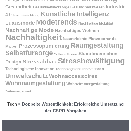
Gesundheit
Industrie
Gesundheitswesen
Gesundheitsvorsorge
Künstliche Intelligenz
4.0
Inneneinrichtung
Modetrends
Luxusmode
Nachhaltige Mobilität
Nachhaltige Mode
Nachhaltiges Wohnen
Nachhaltigkeit
Naturerlebnis
Platzsparende
Raumgestaltung
Prozessoptimierung
Möbel
Selbstfürsorge
Skandinavisches
Selbstreflexion
Stressbewältigung
Stressabbau
Design
Technologische Innovation
Technologische Innovationen
Umweltschutz
Wohnaccessoires
Wohnraumgestaltung
Wohnzimmergestaltung
Zeitmanagement
Tech
>
Doppelte Wesentlichkeit: Erfolgreiche Umsetzung
der CSRD-Vorgaben