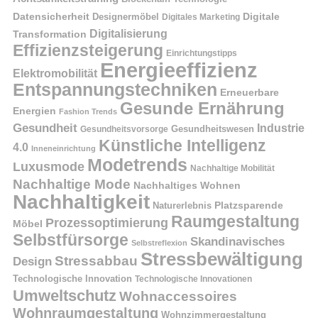
Datensicherheit
Digitale
Designermöbel
Digitales Marketing
Digitalisierung
Transformation
Effizienzsteigerung
Einrichtungstipps
Energieeffizienz
Elektromobilität
Entspannungstechniken
Erneuerbare
Gesunde Ernährung
Energien
Fashion Trends
Gesundheit
Industrie
Gesundheitswesen
Gesundheitsvorsorge
Künstliche Intelligenz
4.0
Inneneinrichtung
Modetrends
Luxusmode
Nachhaltige Mobilität
Nachhaltige Mode
Nachhaltiges Wohnen
Nachhaltigkeit
Naturerlebnis
Platzsparende
Raumgestaltung
Prozessoptimierung
Möbel
Selbstfürsorge
Skandinavisches
Selbstreflexion
Stressbewältigung
Stressabbau
Design
Technologische Innovation
Technologische Innovationen
Umweltschutz
Wohnaccessoires
Wohnraumgestaltung
Wohnzimmergestaltung