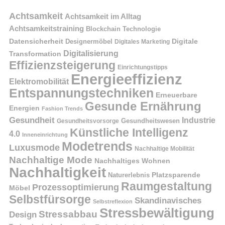
Achtsamkeit
Achtsamkeit im Alltag
Achtsamkeitstraining
Blockchain Technologie
Datensicherheit
Digitale
Designermöbel
Digitales Marketing
Digitalisierung
Transformation
Effizienzsteigerung
Einrichtungstipps
Energieeffizienz
Elektromobilität
Entspannungstechniken
Erneuerbare
Gesunde Ernährung
Energien
Fashion Trends
Gesundheit
Industrie
Gesundheitswesen
Gesundheitsvorsorge
Künstliche Intelligenz
4.0
Inneneinrichtung
Modetrends
Luxusmode
Nachhaltige Mobilität
Nachhaltige Mode
Nachhaltiges Wohnen
Nachhaltigkeit
Naturerlebnis
Platzsparende
Raumgestaltung
Prozessoptimierung
Möbel
Selbstfürsorge
Skandinavisches
Selbstreflexion
Stressbewältigung
Stressabbau
Design