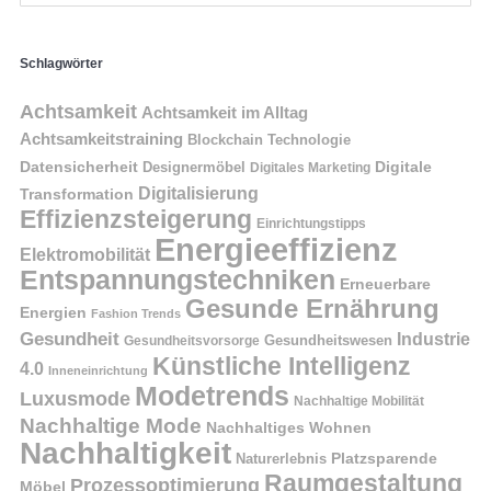
Schlagwörter
Achtsamkeit
Achtsamkeit im Alltag
Achtsamkeitstraining
Blockchain Technologie
Datensicherheit
Digitale
Designermöbel
Digitales Marketing
Digitalisierung
Transformation
Effizienzsteigerung
Einrichtungstipps
Energieeffizienz
Elektromobilität
Entspannungstechniken
Erneuerbare
Gesunde Ernährung
Energien
Fashion Trends
Gesundheit
Industrie
Gesundheitswesen
Gesundheitsvorsorge
Künstliche Intelligenz
4.0
Inneneinrichtung
Modetrends
Luxusmode
Nachhaltige Mobilität
Nachhaltige Mode
Nachhaltiges Wohnen
Nachhaltigkeit
Naturerlebnis
Platzsparende
Raumgestaltung
Prozessoptimierung
Möbel