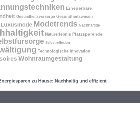
annungstechniken
Erneuerbare
ndheit
Gesundheitswesen
Gesundheitsvorsorge
Modetrends
Luxusmode
Nachhaltige
hhaltigkeit
Naturerlebnis
Platzsparende
elbstfürsorge
Selbstreflexion
wältigung
Technologische Innovation
Wohnraumgestaltung
oires
Energiesparen zu Hause: Nachhaltig und effizient