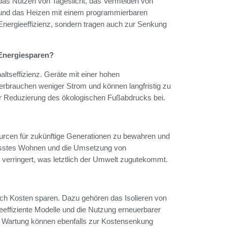
das Nutzen von Tageslicht, das Vermeiden von
und das Heizen mit einem programmierbaren
Energieeffizienz, sondern tragen auch zur Senkung
 Energiesparen?
altseffizienz. Geräte mit einer hohen
rbrauchen weniger Strom und können langfristig zu
ur Reduzierung des ökologischen Fußabdrucks bei.
sourcen für zukünftige Generationen zu bewahren und
usstes Wohnen und die Umsetzung von
erringert, was letztlich der Umwelt zugutekommt.
h Kosten sparen. Dazu gehören das Isolieren von
eeffiziente Modelle und die Nutzung erneuerbarer
ge Wartung können ebenfalls zur Kostensenkung