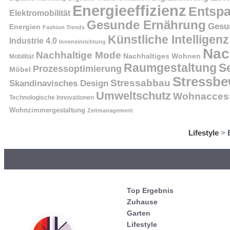
Energieeffizienz
Entsp
Elektromobilität
Gesunde Ernährung
Gesu
Energien
Fashion Trends
Künstliche Intelligenz
Industrie 4.0
Inneneinrichtung
Nac
Nachhaltige Mode
Nachhaltiges Wohnen
Mobilität
Raumgestaltung
S
Prozessoptimierung
Möbel
Stressbe
Stressabbau
Skandinavisches Design
Umweltschutz
Wohnaccess
Technologische Innovationen
Wohnzimmergestaltung
Zeitmanagement
Lifestyle
>
Top Ergebnis
Zuhause
Garten
Lifestyle