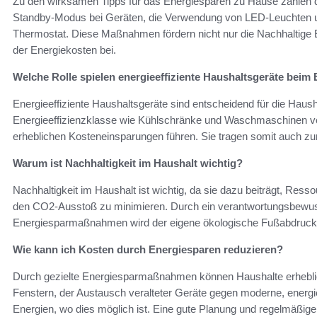
Zu den wirksamen Tipps für das Energiesparen zu Hause zählen 
Standby-Modus bei Geräten, die Verwendung von LED-Leuchten 
Thermostat. Diese Maßnahmen fördern nicht nur die Nachhaltige 
der Energiekosten bei.
Welche Rolle spielen energieeffiziente Haushaltsgeräte beim
Energieeffiziente Haushaltsgeräte sind entscheidend für die Haush
Energieeffizienzklasse wie Kühlschränke und Waschmaschinen ve
erheblichen Kosteneinsparungen führen. Sie tragen somit auch z
Warum ist Nachhaltigkeit im Haushalt wichtig?
Nachhaltigkeit im Haushalt ist wichtig, da sie dazu beiträgt, Res
den CO2-Ausstoß zu minimieren. Durch ein verantwortungsbew
Energiesparmaßnahmen wird der eigene ökologische Fußabdruck v
Wie kann ich Kosten durch Energiesparen reduzieren?
Durch gezielte Energiesparmaßnahmen können Haushalte erheblic
Fenstern, der Austausch veralteter Geräte gegen moderne, energi
Energien, wo dies möglich ist. Eine gute Planung und regelmäßi