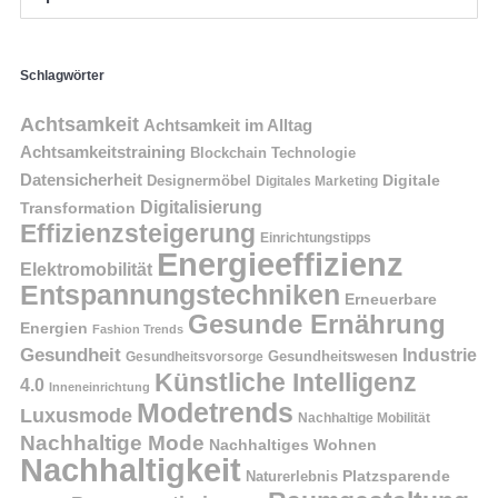
Schlagwörter
Achtsamkeit
Achtsamkeit im Alltag
Achtsamkeitstraining
Blockchain Technologie
Datensicherheit
Digitale
Designermöbel
Digitales Marketing
Digitalisierung
Transformation
Effizienzsteigerung
Einrichtungstipps
Energieeffizienz
Elektromobilität
Entspannungstechniken
Erneuerbare
Gesunde Ernährung
Energien
Fashion Trends
Gesundheit
Industrie
Gesundheitswesen
Gesundheitsvorsorge
Künstliche Intelligenz
4.0
Inneneinrichtung
Modetrends
Luxusmode
Nachhaltige Mobilität
Nachhaltige Mode
Nachhaltiges Wohnen
Nachhaltigkeit
Naturerlebnis
Platzsparende