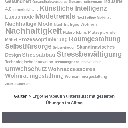
Gesundheit
Industrie
Gesundheitswesen
Gesundheitsvorsorge
Künstliche Intelligenz
4.0
Inneneinrichtung
Modetrends
Luxusmode
Nachhaltige Mobilität
Nachhaltige Mode
Nachhaltiges Wohnen
Nachhaltigkeit
Naturerlebnis
Platzsparende
Raumgestaltung
Prozessoptimierung
Möbel
Selbstfürsorge
Skandinavisches
Selbstreflexion
Stressbewältigung
Stressabbau
Design
Technologische Innovation
Technologische Innovationen
Umweltschutz
Wohnaccessoires
Wohnraumgestaltung
Wohnzimmergestaltung
Zeitmanagement
Garten
>
Ergotherapeutin unterstützt mit gezielten
Übungen im Alltag