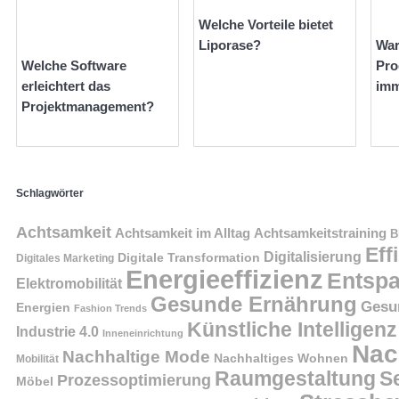
Welche Vorteile bietet
Liporase?
Wa
Welche Software
Pro
erleichtert das
imm
Projektmanagement?
Schlagwörter
Achtsamkeit
Achtsamkeit im Alltag
Achtsamkeitstraining
B
Eff
Digitalisierung
Digitale Transformation
Digitales Marketing
Energieeffizienz
Entsp
Elektromobilität
Gesunde Ernährung
Gesu
Energien
Fashion Trends
Künstliche Intelligenz
Industrie 4.0
Inneneinrichtung
Nac
Nachhaltige Mode
Nachhaltiges Wohnen
Mobilität
Raumgestaltung
S
Prozessoptimierung
Möbel