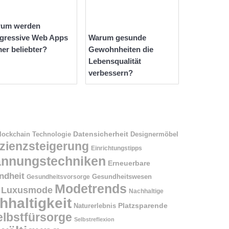
rum werden
gressive Web Apps
Warum gesunde
er beliebter?
Gewohnheiten die
Lebensqualität
verbessern?
Datensicherheit
Designermöbel
lockchain Technologie
izienzsteigerung
Einrichtungstipps
annungstechniken
Erneuerbare
ndheit
Gesundheitswesen
Gesundheitsvorsorge
Modetrends
Luxusmode
Nachhaltige
hhaltigkeit
Naturerlebnis
Platzsparende
elbstfürsorge
Selbstreflexion