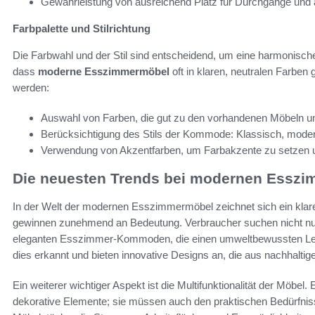
Gewährleistung von ausreichend Platz für Durchgänge und
Farbpalette und Stilrichtung
Die Farbwahl und der Stil sind entscheidend, um eine harmonisch
dass
moderne Esszimmermöbel
oft in klaren, neutralen Farben
werden:
Auswahl von Farben, die gut zu den vorhandenen Möbeln u
Berücksichtigung des Stils der Kommode: Klassisch, mode
Verwendung von Akzentfarben, um Farbakzente zu setzen un
Die neuesten Trends bei modernen Essz
In der Welt der modernen Esszimmermöbel zeichnet sich ein klarer
gewinnen zunehmend an Bedeutung. Verbraucher suchen nicht nu
eleganten Esszimmer-Kommoden, die einen umweltbewussten Leben
dies erkannt und bieten innovative Designs an, die aus nachhaltigen
Ein weiterer wichtiger Aspekt ist die Multifunktionalität der Möb
dekorative Elemente; sie müssen auch den praktischen Bedürfniss