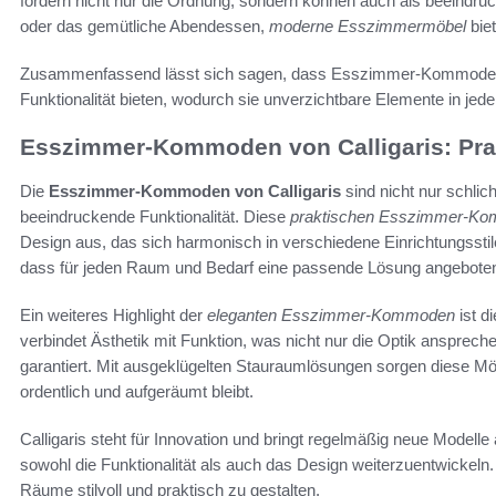
fördern nicht nur die Ordnung, sondern können auch als beeindruck
oder das gemütliche Abendessen,
moderne Esszimmermöbel
biet
Zusammenfassend lässt sich sagen, dass Esszimmer-Kommoden e
Funktionalität bieten, wodurch sie unverzichtbare Elemente in je
Esszimmer-Kommoden von Calligaris: Pra
Die
Esszimmer-Kommoden von Calligaris
sind nicht nur schlich
beeindruckende Funktionalität. Diese
praktischen Esszimmer-K
Design aus, das sich harmonisch in verschiedene Einrichtungsstile i
dass für jeden Raum und Bedarf eine passende Lösung angeboten
Ein weiteres Highlight der
eleganten Esszimmer-Kommoden
ist d
verbindet Ästhetik mit Funktion, was nicht nur die Optik ansprec
garantiert. Mit ausgeklügelten Stauraumlösungen sorgen diese M
ordentlich und aufgeräumt bleibt.
Calligaris steht für Innovation und bringt regelmäßig neue Modelle
sowohl die Funktionalität als auch das Design weiterzuentwickel
Räume stilvoll und praktisch zu gestalten.