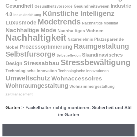
Gesundheit
Industrie
Gesundheitswesen
Gesundheitsvorsorge
Künstliche Intelligenz
4.0
Inneneinrichtung
Modetrends
Luxusmode
Nachhaltige Mobilität
Nachhaltige Mode
Nachhaltiges Wohnen
Nachhaltigkeit
Naturerlebnis
Platzsparende
Raumgestaltung
Prozessoptimierung
Möbel
Selbstfürsorge
Skandinavisches
Selbstreflexion
Stressbewältigung
Stressabbau
Design
Technologische Innovation
Technologische Innovationen
Umweltschutz
Wohnaccessoires
Wohnraumgestaltung
Wohnzimmergestaltung
Zeitmanagement
Garten
>
Fackelhalter richtig montieren: Sicherheit und Stil
im Garten