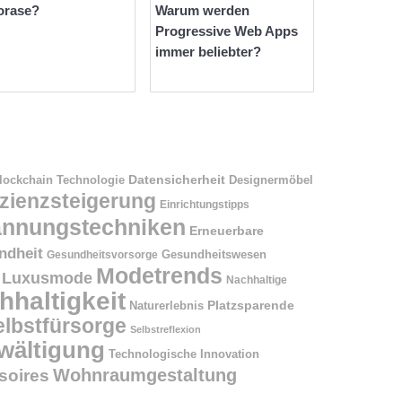
orase?
Warum werden
Progressive Web Apps
immer beliebter?
Datensicherheit
Designermöbel
lockchain Technologie
izienzsteigerung
Einrichtungstipps
annungstechniken
Erneuerbare
ndheit
Gesundheitswesen
Gesundheitsvorsorge
Modetrends
Luxusmode
Nachhaltige
hhaltigkeit
Naturerlebnis
Platzsparende
elbstfürsorge
Selbstreflexion
wältigung
Technologische Innovation
Wohnraumgestaltung
oires