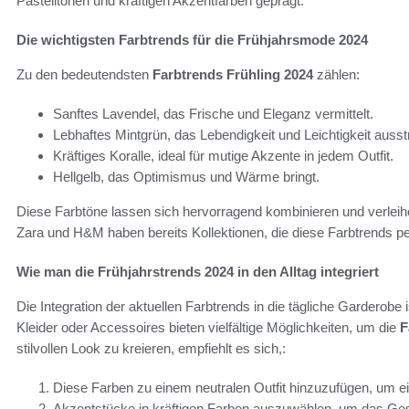
Pastelltönen und kräftigen Akzentfarben geprägt.
Die wichtigsten Farbtrends für die Frühjahrsmode 2024
Zu den bedeutendsten
Farbtrends Frühling 2024
zählen:
Sanftes Lavendel, das Frische und Eleganz vermittelt.
Lebhaftes Mintgrün, das Lebendigkeit und Leichtigkeit ausstr
Kräftiges Koralle, ideal für mutige Akzente in jedem Outfit.
Hellgelb, das Optimismus und Wärme bringt.
Diese Farbtöne lassen sich hervorragend kombinieren und verle
Zara und H&M haben bereits Kollektionen, die diese Farbtrends p
Wie man die Frühjahrstrends 2024 in den Alltag integriert
Die Integration der aktuellen Farbtrends in die tägliche Garderobe 
Kleider oder Accessoires bieten vielfältige Möglichkeiten, um die
F
stilvollen Look zu kreieren, empfiehlt es sich,:
Diese Farben zu einem neutralen Outfit hinzuzufügen, um e
Akzentstücke in kräftigen Farben auszuwählen, um das Ges