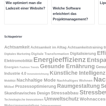
Wie optimiert man die
Lip
Ladezeit einer Website?
Welche Software
erleichtert das
Projektmanagement?
Schlagwörter
Achtsamkeit
Achtsamkeit im Alltag
Achtsamkeitstraining
B
Eff
Digitalisierung
Digitale Transformation
Digitales Marketing
Energieeffizienz
Entsp
Elektromobilität
Gesunde Ernährung
Gesu
Energien
Fashion Trends
Künstliche Intelligenz
Industrie 4.0
Inneneinrichtung
Nac
Nachhaltige Mode
Nachhaltiges Wohnen
Mobilität
Raumgestaltung
S
Prozessoptimierung
Möbel
Stressbe
Stressabbau
Skandinavisches Design
Umweltschutz
Wohnaccess
Technologische Innovationen
Wohnzimmergestaltung
Zeitmanagement