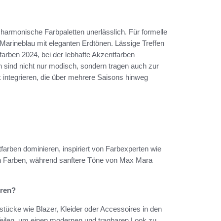
 harmonische Farbpaletten unerlässlich. Für formelle
arineblau mit eleganten Erdtönen. Lässige Treffen
arben 2024, bei der lebhafte Akzentfarben
 sind nicht nur modisch, sondern tragen auch zur
nk integrieren, die über mehrere Saisons hinweg
farben dominieren, inspiriert von Farbexperten wie
en Farben, während sanftere Töne von Max Mara
eren?
stücke wie Blazer, Kleider oder Accessoires in den
Teilen, um einen modernen und tragbaren Look zu