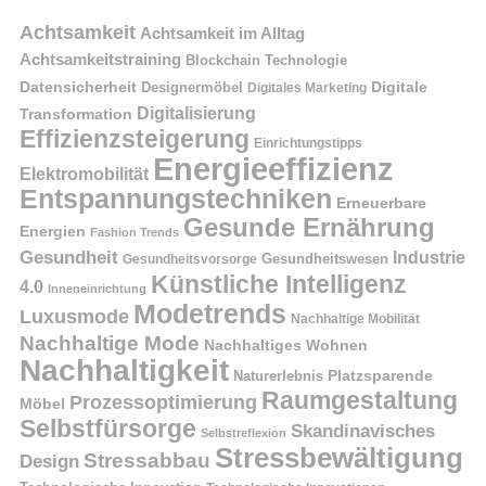
Achtsamkeit
Achtsamkeit im Alltag
Achtsamkeitstraining
Blockchain Technologie
Datensicherheit
Digitale
Designermöbel
Digitales Marketing
Digitalisierung
Transformation
Effizienzsteigerung
Einrichtungstipps
Energieeffizienz
Elektromobilität
Entspannungstechniken
Erneuerbare
Gesunde Ernährung
Energien
Fashion Trends
Gesundheit
Industrie
Gesundheitswesen
Gesundheitsvorsorge
Künstliche Intelligenz
4.0
Inneneinrichtung
Modetrends
Luxusmode
Nachhaltige Mobilität
Nachhaltige Mode
Nachhaltiges Wohnen
Nachhaltigkeit
Naturerlebnis
Platzsparende
Raumgestaltung
Prozessoptimierung
Möbel
Selbstfürsorge
Skandinavisches
Selbstreflexion
Stressbewältigung
Stressabbau
Design