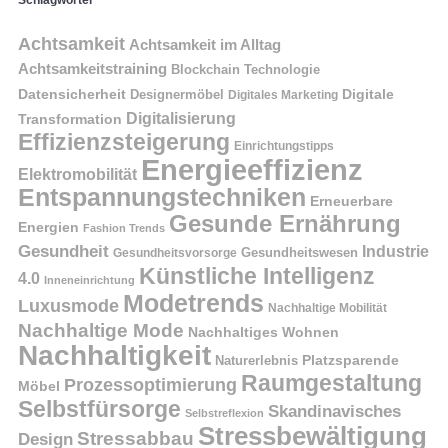
Schlagwörter
Achtsamkeit
Achtsamkeit im Alltag
Achtsamkeitstraining
Blockchain Technologie
Datensicherheit
Digitale
Designermöbel
Digitales Marketing
Digitalisierung
Transformation
Effizienzsteigerung
Einrichtungstipps
Energieeffizienz
Elektromobilität
Entspannungstechniken
Erneuerbare
Gesunde Ernährung
Energien
Fashion Trends
Gesundheit
Industrie
Gesundheitswesen
Gesundheitsvorsorge
Künstliche Intelligenz
4.0
Inneneinrichtung
Modetrends
Luxusmode
Nachhaltige Mobilität
Nachhaltige Mode
Nachhaltiges Wohnen
Nachhaltigkeit
Naturerlebnis
Platzsparende
Raumgestaltung
Prozessoptimierung
Möbel
Selbstfürsorge
Skandinavisches
Selbstreflexion
Stressbewältigung
Stressabbau
Design