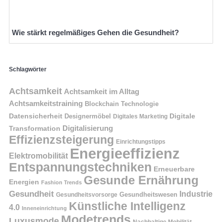
Wie stärkt regelmäßiges Gehen die Gesundheit?
Schlagwörter
Achtsamkeit
Achtsamkeit im Alltag
Achtsamkeitstraining
Blockchain Technologie
Datensicherheit
Digitale
Designermöbel
Digitales Marketing
Digitalisierung
Transformation
Effizienzsteigerung
Einrichtungstipps
Energieeffizienz
Elektromobilität
Entspannungstechniken
Erneuerbare
Gesunde Ernährung
Energien
Fashion Trends
Gesundheit
Industrie
Gesundheitswesen
Gesundheitsvorsorge
Künstliche Intelligenz
4.0
Inneneinrichtung
Modetrends
Luxusmode
Nachhaltige Mobilität